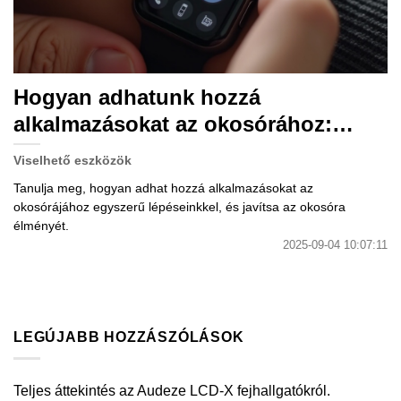
Hogyan adhatunk hozzá
alkalmazásokat az okosórához:
Átfogó útmutató.
Viselhető eszközök
Tanulja meg, hogyan adhat hozzá alkalmazásokat az
okosórájához egyszerű lépéseinkkel, és javítsa az okosóra
élményét.
2025-09-04 10:07:11
LEGÚJABB HOZZÁSZÓLÁSOK
Teljes áttekintés az Audeze LCD-X fejhallgatókról.