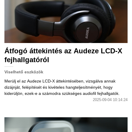
Átfogó áttekintés az Audeze LCD-X
fejhallgatóról
Viselhető eszközök
Merülj el az Audeze LCD-X áttekintésében, vizsgálva annak
dizájnját, felépítését és kivételes hangteljesítményét, hogy
kiderüljön, ezek-e a számodra szükséges audiofil fejhallgatók.
2025-09-04 10:14:24