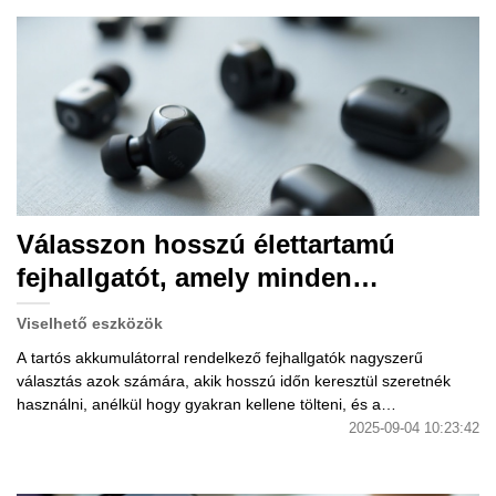
Válasszon hosszú élettartamú
fejhallgatót, amely minden
helyzetben megfelelő.
Viselhető eszközök
A tartós akkumulátorral rendelkező fejhallgatók nagyszerű
választás azok számára, akik hosszú időn keresztül szeretnék
használni, anélkül hogy gyakran kellene tölteni, és a
hangminőség sem csökken még folyamatos használat esetén
2025-09-04 10:23:42
sem.