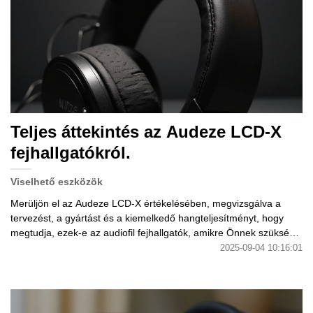
Teljes áttekintés az Audeze LCD-X
fejhallgatókról.
Viselhető eszközök
Merüljön el az Audeze LCD-X értékelésében, megvizsgálva a
tervezést, a gyártást és a kiemelkedő hangteljesítményt, hogy
megtudja, ezek-e az audiofil fejhallgatók, amikre Önnek szüksége
van.
2025-09-04 10:16:01